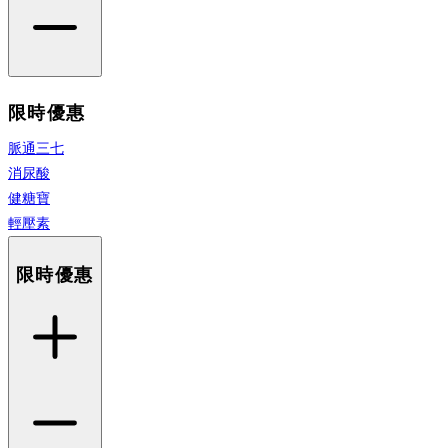
限時優惠
脈通三七
消尿酸
健糖寶
輕壓素
限時優惠