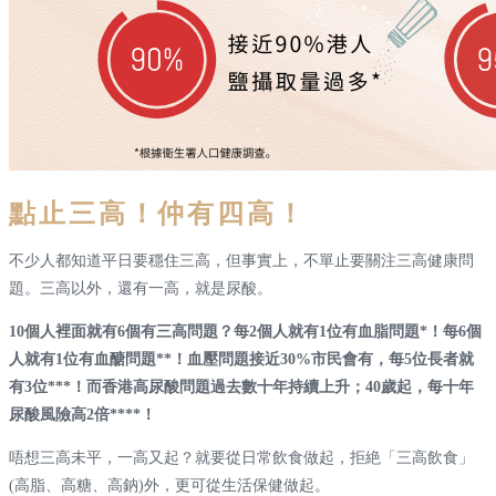
點止三高！仲有四高！
不少人都知道平日要穩住三高，但事實上，不單止要關注三高健康問
題。三高以外，還有一高，就是尿酸。
10個人裡面就有6個有三高問題？每2個人就有1位有血脂問題*！每6個
人就有1位有血醣問題**！血壓問題接近30%市民會有，每5位長者就
有3位***！而香港高尿酸問題過去數十年持續上升；40歲起，每十年
尿酸風險高2倍****！
唔想三高未平，一高又起？就要從日常飲食做起，拒絶「三高飲食」
(高脂、高糖、高鈉)外，更可從生活保健做起。