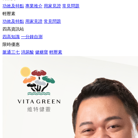
功效及特點
專業推介
用家見證
常見問題
輕壓素
功效及特點
用家見證
常見問題
四高資訊站
四高知識
一分鐘自測
限時優惠
脈通三七
消尿酸
健糖寶
輕壓素