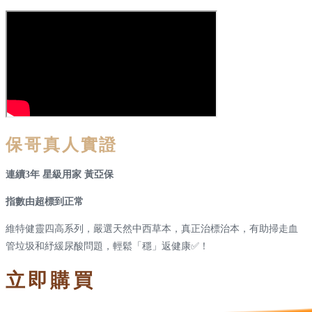
保哥真人實證
連續3年 星級用家 黃亞保
指數由超標到正常
維特健靈四高系列，嚴選天然中西草本，真正治標治本，有助掃走血
管垃圾和紓緩尿酸問題，輕鬆「穩」返健康✅！
立即購買